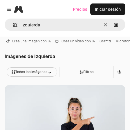
Magnific
Precios
Iniciar sesión
Close menu
Borrar
Buscar
Crea una imagen con IA
Crea un vídeo con IA
Graffiti
Microfo
Imágenes de Izquierda
Todas las imágenes
Filtros