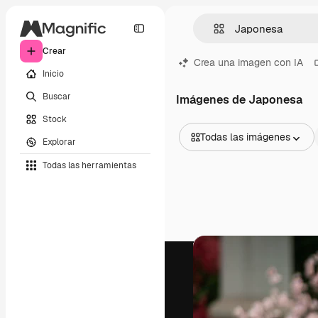
Crear
Crea una imagen con IA
Inicio
Buscar
Imágenes de Japonesa
Stock
Todas las imágenes
Explorar
Todas las imágenes
Todas las herramientas
Vectores
Ilustraciones
Fotos
PSD
Plantillas
Mockups
Vídeos
Clips de vídeo
Motion graphics
Plantillas de vídeos
Iconos
Modelos 3D
Fuentes