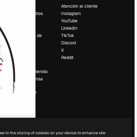
Precios
Atención al cliente
Sobre nosotros
Instagram
Reviews
YouTube
Empleo
LinkedIn
Tendencias de
TikTok
búsqueda
Discord
Blog
X
es
Eventos
Reddit
Slidesgo
Vender contenido
Sala de prensa
¿Buscas
magnific.ai?
ree to the storing of cookies on your device to enhance site