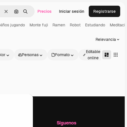
Precios
Iniciar sesión
Registrarse
Borrar
Buscar por imagen
Buscar
Niños jugando
Monte fuji
Ramen
Robot
Estudiando
Meditaci
Relevancia
Editable
lor
Personas
Formato
Avanza
online
l
Empresa
Síguenos