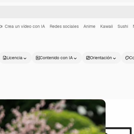
Crea un vídeo con IA
Redes sociales
Anime
Kawaii
Sushi
Licencia
Contenido con IA
Orientación
Co
Productos
Información úti