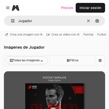
Magnific
Precios
Iniciar sesión
Close menu
Borrar
Buscar
Crea una imagen con IA
Crea un vídeo con IA
Familia
Futbol
Imágenes de Jugador
Todas las imágenes
Filtros