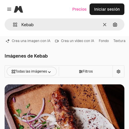
Magnific
Precios
Iniciar sesión
Close menu
Borrar
Buscar
Crea una imagen con IA
Crea un vídeo con IA
Fondo
Textura
Imágenes de Kebab
Todas las imágenes
Filtros