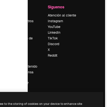
l
Empresa
Síguenos
Precios
Atención al cliente
Sobre nosotros
Instagram
Reviews
YouTube
Empleo
LinkedIn
Tendencias de
TikTok
búsqueda
Discord
Blog
X
es
Eventos
Reddit
Slidesgo
Vender contenido
Sala de prensa
¿Buscas
magnific.ai?
ree to the storing of cookies on your device to enhance site