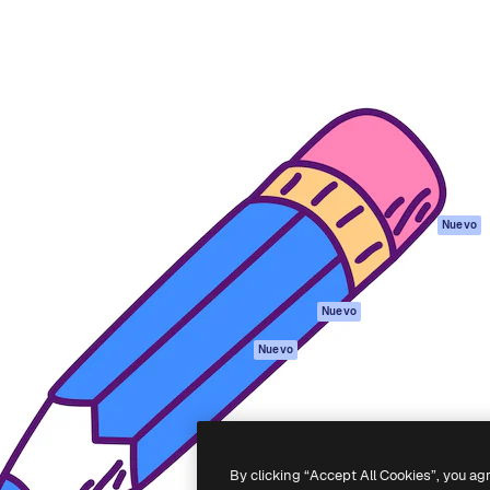
Productos
Información úti
eativa para dirigir tu mejor
Spaces
Academy
 un millón de suscriptores
Asistente de IA
Documentación
, empresas, agencias y
Generador de
Soporte
imágenes
Términos de uso
Generador de
Política de
vídeos
privacidad
Texto a voz
Originales
Nuevo
Contenido de
Política de cooki
stock
Centro de
MCP para
confianza
Nuevo
Claude/ChatGPT
Afiliados
Agentes
Nuevo
Empresas
API
App móvil
Todas las
herramientas
By clicking “Accept All Cookies”, you ag