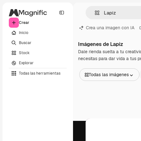
Crear
Crea una imagen con IA
Inicio
Buscar
Imágenes de Lapiz
Dale rienda suelta a tu creativ
Stock
necesitas para dar vida a tus 
Explorar
Todas las herramientas
Todas las imágenes
Todas las imágenes
Vectores
Ilustraciones
Fotos
PSD
Plantillas
Mockups
Vídeos
Clips de vídeo
Motion graphics
Plantillas de vídeos