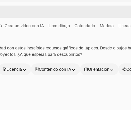
Crea un vídeo con IA
Libro dibujo
Calendario
Madera
Lineas
idad con estos increíbles recursos gráficos de lápices. Desde dibujos h
proyectos. ¿A qué esperas para descubrirlos?
Licencia
Contenido con IA
Orientación
Co