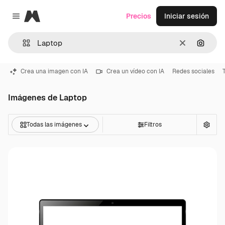
Magnific
Precios
Iniciar sesión
Close menu
Borrar
Buscar
Crea una imagen con IA
Crea un vídeo con IA
Redes sociales
Imágenes de Laptop
Todas las imágenes
Filtros