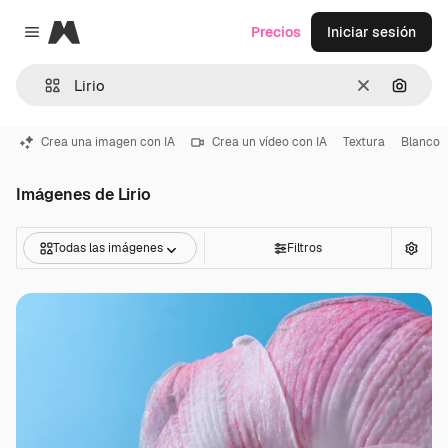
Magnific
Precios
Iniciar sesión
Close menu
Borrar
Buscar
Crea una imagen con IA
Crea un vídeo con IA
Textura
Blanco
Imágenes de Lirio
Todas las imágenes
Filtros