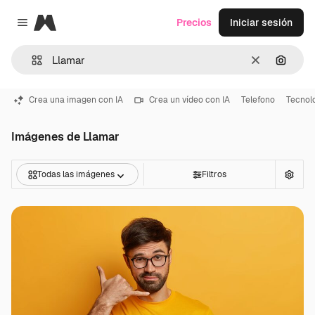
Magnific
Precios
Iniciar sesión
Close menu
Borrar
Buscar
Crea una imagen con IA
Crea un vídeo con IA
Telefono
Tecnol
Imágenes de Llamar
Todas las imágenes
Filtros