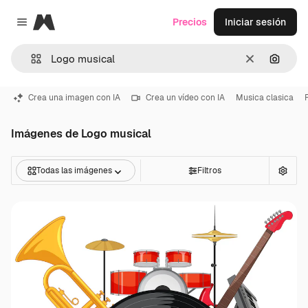
Magnific
Precios
Iniciar sesión
Close menu
Borrar
Buscar
Crea una imagen con IA
Crea un vídeo con IA
Musica clasica
Imágenes de Logo musical
Todas las imágenes
Filtros