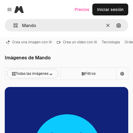
Magnific
Precios
Iniciar sesión
Close menu
Borrar
Buscar
Crea una imagen con IA
Crea un vídeo con IA
Tecnologia
Orde
Imágenes de Mando
Todas las imágenes
Filtros