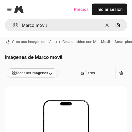
Magnific
Precios
Iniciar sesión
Close menu
Borrar
Buscar
Crea una imagen con IA
Crea un vídeo con IA
Movil
Smartpho
Imágenes de Marco movil
Todas las imágenes
Filtros