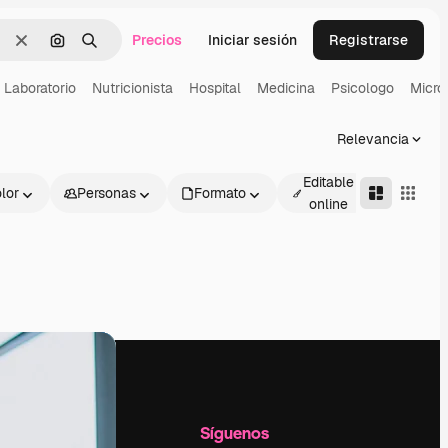
Precios
Iniciar sesión
Registrarse
Borrar
Buscar por imagen
Buscar
Laboratorio
Nutricionista
Hospital
Medicina
Psicologo
Micro
Relevancia
Editable
lor
Personas
Formato
Avanza
online
l
Empresa
Síguenos