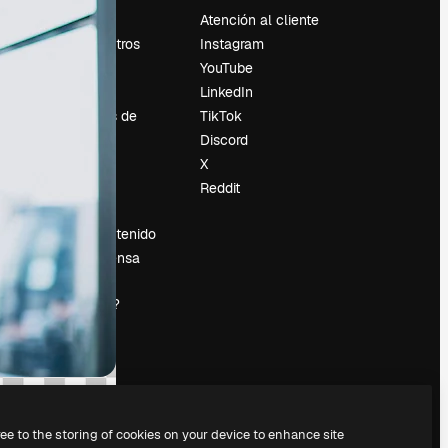
Precios
Atención al cliente
Sobre nosotros
Instagram
Reviews
YouTube
Empleo
LinkedIn
Tendencias de
TikTok
búsqueda
Discord
Blog
X
es
Eventos
Reddit
Slidesgo
Vender contenido
Sala de prensa
¿Buscas
magnific.ai?
ree to the storing of cookies on your device to enhance site