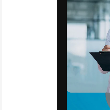
La plataforma cr
trabajo. Más de
entre creativos
estudios.
Español
Copyright © 2010