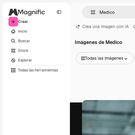
Crear
Crea una imagen con IA
Inicio
Buscar
Imágenes de Medico
Stock
Todas las imágenes
Explorar
Todas las imágenes
Todas las herramientas
Vectores
Ilustraciones
Fotos
PSD
Plantillas
Mockups
Vídeos
Clips de vídeo
Motion graphics
Plantillas de vídeos
Iconos
Modelos 3D
Fuentes