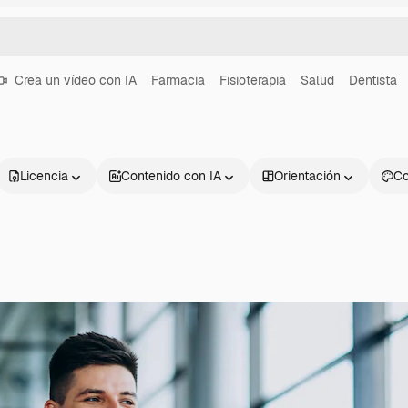
Crea un vídeo con IA
Farmacia
Fisioterapia
Salud
Dentista
Licencia
Contenido con IA
Orientación
Co
Productos
Información úti