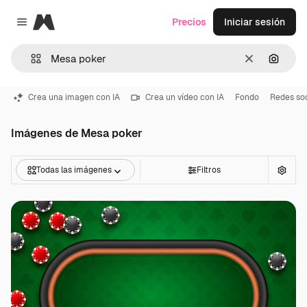
Magnific
Precios
Iniciar sesión
Close menu
Borrar
Buscar
Crea una imagen con IA
Crea un vídeo con IA
Fondo
Redes soc
Imágenes de Mesa poker
Todas las imágenes
Filtros