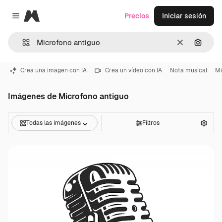
Magnific
Precios
Iniciar sesión
Close menu
Borrar
Buscar
Crea una imagen con IA
Crea un vídeo con IA
Nota musical
Mi
Imágenes de Microfono antiguo
Todas las imágenes
Filtros