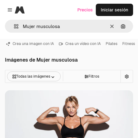
Magnific
Precios
Iniciar sesión
Close menu
Borrar
Buscar
Crea una imagen con IA
Crea un vídeo con IA
Pilates
Fitness
Imágenes de Mujer musculosa
Todas las imágenes
Filtros