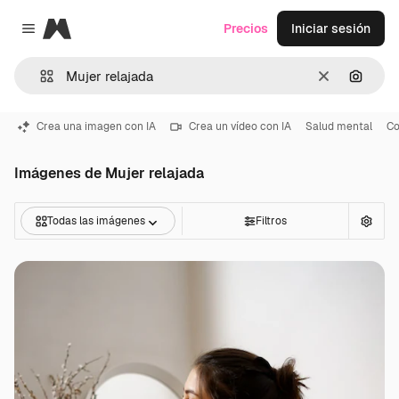
Magnific
Precios
Iniciar sesión
Close menu
Borrar
Buscar
Crea una imagen con IA
Crea un vídeo con IA
Salud mental
Co
Imágenes de Mujer relajada
Todas las imágenes
Filtros