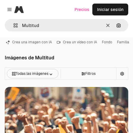
Magnific
Precios
Iniciar sesión
Close menu
Borrar
Buscar
Crea una imagen con IA
Crea un vídeo con IA
Fondo
Familia
Imágenes de Multitud
Todas las imágenes
Filtros