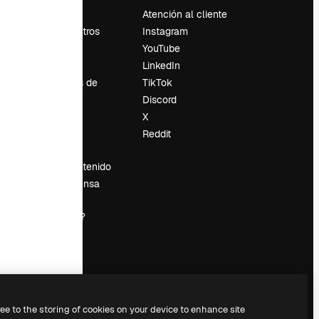
Precios
Atención al cliente
Sobre nosotros
Instagram
Reviews
YouTube
Empleo
LinkedIn
Tendencias de
TikTok
búsqueda
Discord
Blog
X
es
Eventos
Reddit
Slidesgo
Vender contenido
Sala de prensa
¿Buscas
magnific.ai?
ree to the storing of cookies on your device to enhance site