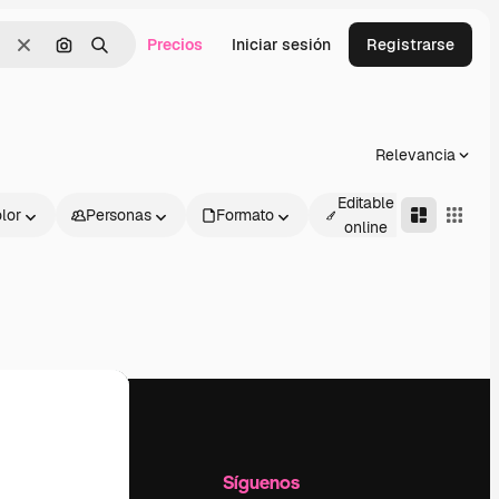
Precios
Iniciar sesión
Registrarse
Borrar
Buscar por imagen
Buscar
Relevancia
Editable
lor
Personas
Formato
Avanza
online
l
Empresa
Síguenos