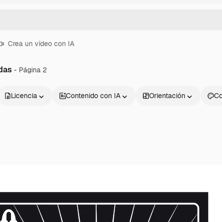
Crea un vídeo con IA
das
- Página 2
Licencia
Contenido con IA
Orientación
Co
Productos
Información úti