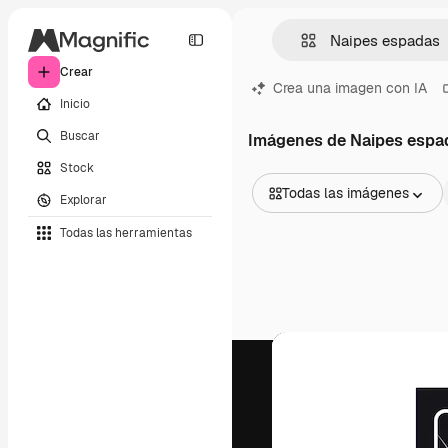
Crear
Crea una imagen con IA
Inicio
Buscar
Imágenes de Naipes espa
Stock
Todas las imágenes
Explorar
Todas las imágenes
Todas las herramientas
Vectores
Ilustraciones
Fotos
PSD
Plantillas
Mockups
Vídeos
Clips de vídeo
Motion graphics
Plantillas de vídeos
Iconos
Modelos 3D
Fuentes