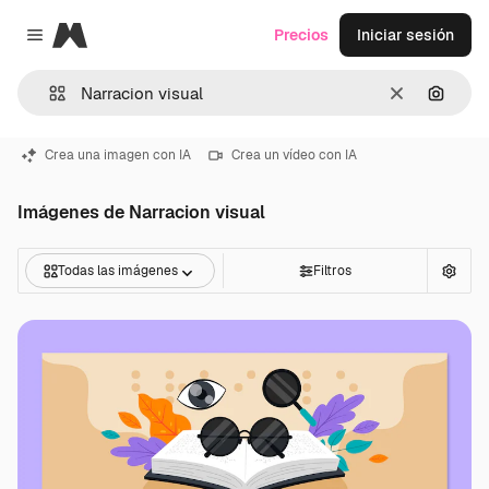
Magnific
Precios
Iniciar sesión
Close menu
Borrar
Buscar
Crea una imagen con IA
Crea un vídeo con IA
Imágenes de Narracion visual
Todas las imágenes
Filtros