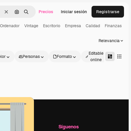
Precios
Iniciar sesión
Registrarse
Borrar
Buscar por imagen
Buscar
Ordenador
Vintage
Escritorio
Empresa
Calidad
Finanzas
Relevancia
Editable
lor
Personas
Formato
Avanza
online
l
Empresa
Síguenos