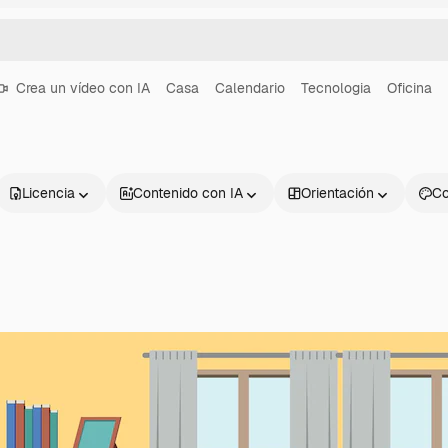
Crea un vídeo con IA
Casa
Calendario
Tecnologia
Oficina
Licencia
Contenido con IA
Orientación
Co
Productos
Información úti