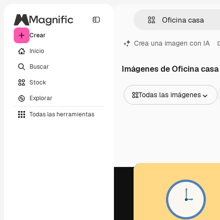
Crear
Crea una imagen con IA
Inicio
Buscar
Imágenes de Oficina casa
Stock
Todas las imágenes
Explorar
Todas las imágenes
Todas las herramientas
Vectores
Ilustraciones
Fotos
PSD
Plantillas
Mockups
Vídeos
Clips de vídeo
Motion graphics
Plantillas de vídeos
Iconos
Modelos 3D
Fuentes