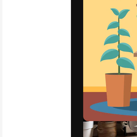
La plataforma cr
trabajo. Más de
entre creativos
estudios.
Español
Copyright © 2010