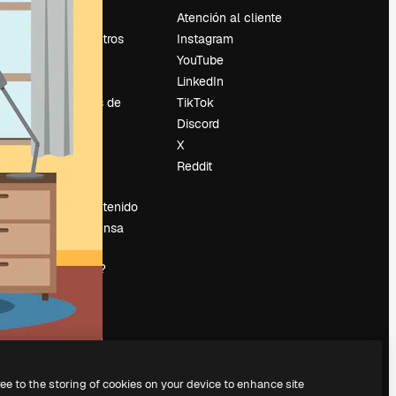
Precios
Atención al cliente
Sobre nosotros
Instagram
Reviews
YouTube
Empleo
LinkedIn
Tendencias de
TikTok
búsqueda
Discord
Blog
X
es
Eventos
Reddit
Slidesgo
Vender contenido
Sala de prensa
¿Buscas
magnific.ai?
ree to the storing of cookies on your device to enhance site