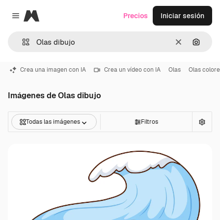
Magnific
Precios
Iniciar sesión
Close menu
Borrar
Buscar
Crea una imagen con IA
Crea un vídeo con IA
Olas
Olas color
Imágenes de Olas dibujo
Todas las imágenes
Filtros