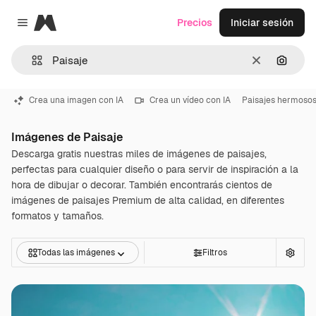
Magnific
Precios
Iniciar sesión
Close menu
Borrar
Buscar
Crea una imagen con IA
Crea un vídeo con IA
Paisajes hermoso
Imágenes de Paisaje
Descarga gratis nuestras miles de imágenes de paisajes,
perfectas para cualquier diseño o para servir de inspiración a la
hora de dibujar o decorar. También encontrarás cientos de
imágenes de paisajes Premium de alta calidad, en diferentes
formatos y tamaños.
Todas las imágenes
Filtros