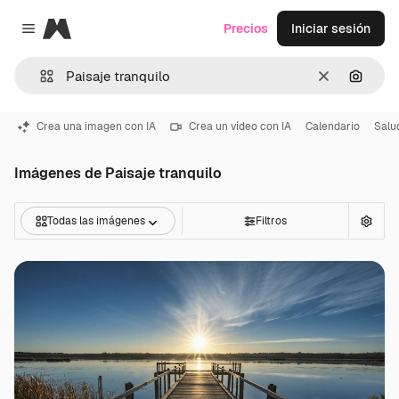
Magnific
Precios
Iniciar sesión
Close menu
Borrar
Buscar
Crea una imagen con IA
Crea un vídeo con IA
Calendario
Salu
Imágenes de Paisaje tranquilo
Todas las imágenes
Filtros