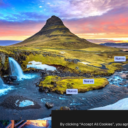
Productos
Información úti
eativa para dirigir tu mejor
Spaces
Academy
 un millón de suscriptores
Asistente de IA
Documentación
, empresas, agencias y
Generador de
Soporte
imágenes
Términos de uso
Generador de
Política de
vídeos
privacidad
Texto a voz
Originales
Nuevo
Contenido de
Política de cooki
stock
Centro de
MCP para
confianza
Nuevo
Claude/ChatGPT
Afiliados
Agentes
Nuevo
Empresas
API
App móvil
Todas las
herramientas
By clicking “Accept All Cookies”, you ag