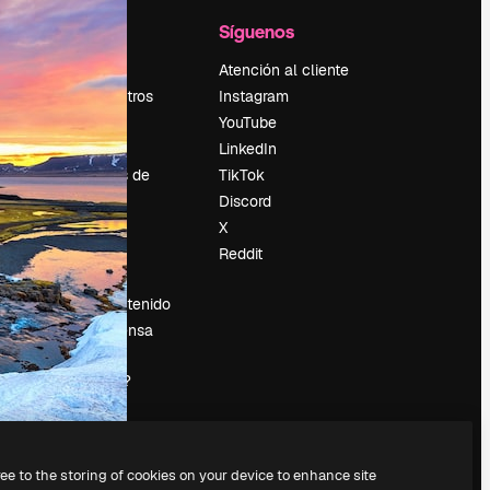
l
Empresa
Síguenos
Precios
Atención al cliente
Sobre nosotros
Instagram
Reviews
YouTube
Empleo
LinkedIn
Tendencias de
TikTok
búsqueda
Discord
Blog
X
es
Eventos
Reddit
Slidesgo
Vender contenido
Sala de prensa
¿Buscas
magnific.ai?
ree to the storing of cookies on your device to enhance site