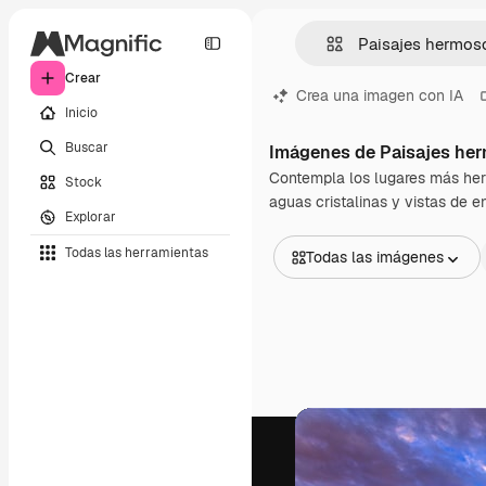
Crear
Crea una imagen con IA
Inicio
Buscar
Imágenes de Paisajes he
Contempla los lugares más herm
Stock
aguas cristalinas y vistas de 
Explorar
Todas las herramientas
Todas las imágenes
Todas las imágenes
Vectores
Ilustraciones
Fotos
PSD
Plantillas
Mockups
Vídeos
Clips de vídeo
Motion graphics
Plantillas de vídeos