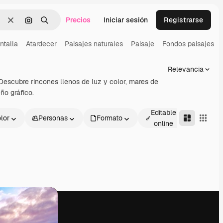
Precios
Iniciar sesión
Registrarse
Borrar
Buscar por imagen
Buscar
ntalla
Atardecer
Paisajes naturales
Paisaje
Fondos paisajes
Relevancia
Descubre rincones llenos de luz y color, mares de
ño gráfico.
Editable
lor
Personas
Formato
Avanza
online