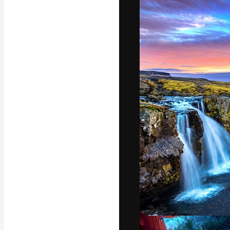
Iconos
Modelos 3D
Fuentes
La plataforma cr
trabajo. Más de
entre creativos
estudios.
Español