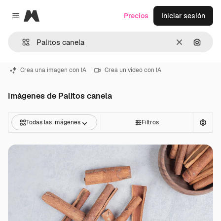
Magnific
Precios
Iniciar sesión
Close menu
Borrar
Buscar
Crea una imagen con IA
Crea un vídeo con IA
Imágenes de Palitos canela
Todas las imágenes
Filtros