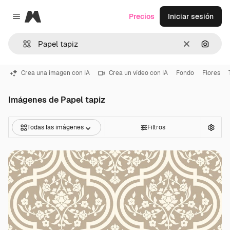
Magnific
Precios
Iniciar sesión
Close menu
Borrar
Buscar
Crea una imagen con IA
Crea un vídeo con IA
Fondo
Flores
Imágenes de Papel tapiz
Todas las imágenes
Filtros