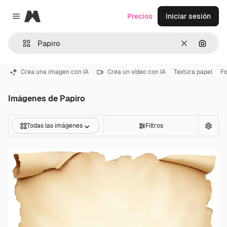
Magnific
Precios
Iniciar sesión
Close menu
Borrar
Buscar
Crea una imagen con IA
Crea un vídeo con IA
Textura papel
F
Imágenes de Papiro
Todas las imágenes
Filtros