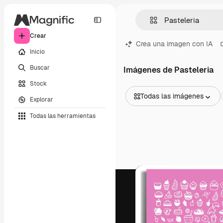
Crear
Crea una imagen con IA
Inicio
Buscar
Imágenes de Pasteleria
Stock
Todas las imágenes
Explorar
Todas las imágenes
Todas las herramientas
Vectores
Ilustraciones
Fotos
PSD
Plantillas
Mockups
Vídeos
Clips de vídeo
Motion graphics
Plantillas de vídeos
Iconos
Modelos 3D
Fuentes