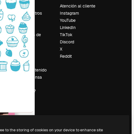
Precios
Atención al cliente
Sobre nosotros
Instagram
Reviews
YouTube
Empleo
LinkedIn
Tendencias de
TikTok
búsqueda
Discord
Blog
X
es
Eventos
Reddit
Slidesgo
Vender contenido
Sala de prensa
¿Buscas
magnific.ai?
ree to the storing of cookies on your device to enhance site