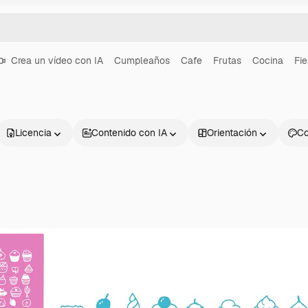
Crea un vídeo con IA
Cumpleaños
Cafe
Frutas
Cocina
Fie
Licencia
Contenido con IA
Orientación
Co
Productos
Información úti