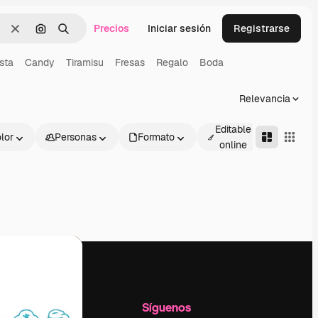
Precios
Iniciar sesión
Registrarse
Borrar
Buscar por imagen
Buscar
sta
Candy
Tiramisu
Fresas
Regalo
Boda
Relevancia
Editable
lor
Personas
Formato
Avanza
online
l
Empresa
Síguenos