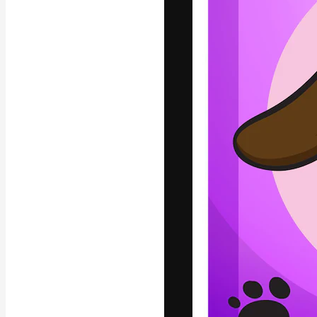
La plataforma cr
trabajo. Más de
entre creativos
estudios.
Español
Copyright © 2010