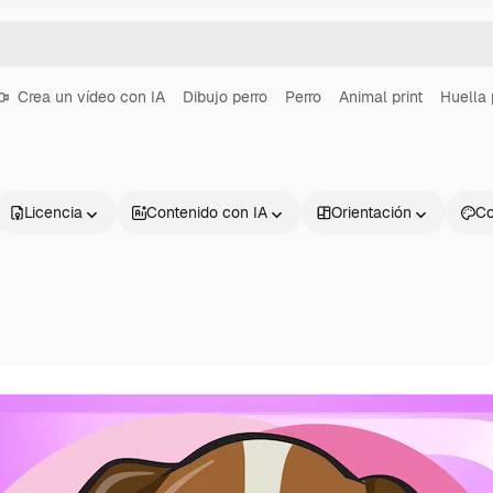
Crea un vídeo con IA
Dibujo perro
Perro
Animal print
Huella 
Licencia
Contenido con IA
Orientación
Co
Productos
Información úti