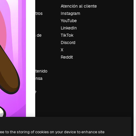
Precios
Atención al cliente
Sobre nosotros
Instagram
Reviews
YouTube
Empleo
LinkedIn
Tendencias de
TikTok
búsqueda
Discord
Blog
X
es
Eventos
Reddit
Slidesgo
Vender contenido
Sala de prensa
¿Buscas
magnific.ai?
ree to the storing of cookies on your device to enhance site