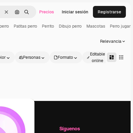
Precios
Iniciar sesión
Registrarse
Borrar
Buscar por imagen
Buscar
perro
Patitas perro
Perrito
Dibujo perro
Mascotas
Perro jugan
Relevancia
Editable
lor
Personas
Formato
Avanza
online
l
Empresa
Síguenos