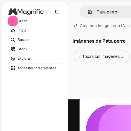
Crear
Crea una imagen con IA
Inicio
Buscar
Imágenes de Pata perro
Stock
Todas las imágenes
Explorar
Todas las imágenes
Todas las herramientas
Vectores
Ilustraciones
Fotos
PSD
Plantillas
Mockups
Vídeos
Clips de vídeo
Motion graphics
Plantillas de vídeos
Iconos
Modelos 3D
Fuentes