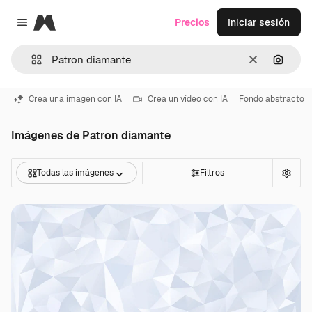
Magnific
Precios
Iniciar sesión
Close menu
Borrar
Buscar
Crea una imagen con IA
Crea un vídeo con IA
Fondo abstracto
Imágenes de Patron diamante
Todas las imágenes
Filtros