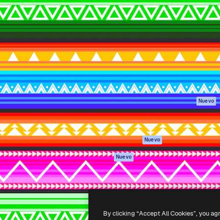
Productos
Información úti
eativa para dirigir tu mejor
Spaces
Academy
 un millón de suscriptores
Asistente de IA
Documentación
, empresas, agencias y
Generador de
Soporte
imágenes
Términos de uso
Generador de
Política de
vídeos
privacidad
Texto a voz
Originales
Nuevo
Contenido de
Política de cooki
stock
Centro de
MCP para
confianza
Nuevo
Claude/ChatGPT
Afiliados
Agentes
Nuevo
Empresas
API
App móvil
Todas las
herramientas
By clicking “Accept All Cookies”, you ag