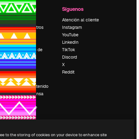
l
Empresa
Síguenos
Precios
Atención al cliente
Sobre nosotros
Instagram
Reviews
YouTube
Empleo
LinkedIn
Tendencias de
TikTok
búsqueda
Discord
Blog
X
es
Eventos
Reddit
Slidesgo
Vender contenido
Sala de prensa
¿Buscas
magnific.ai?
ree to the storing of cookies on your device to enhance site