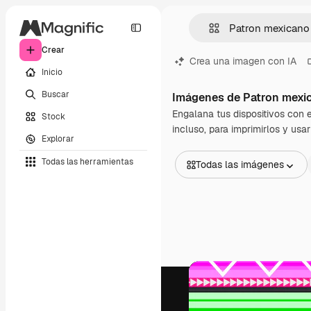
Crear
Crea una imagen con IA
Inicio
Buscar
Imágenes de Patron mexi
Engalana tus dispositivos con e
Stock
incluso, para imprimirlos y us
Explorar
Todas las herramientas
Todas las imágenes
Todas las imágenes
Vectores
Ilustraciones
Fotos
PSD
Plantillas
Mockups
Vídeos
Clips de vídeo
Motion graphics
Plantillas de vídeos