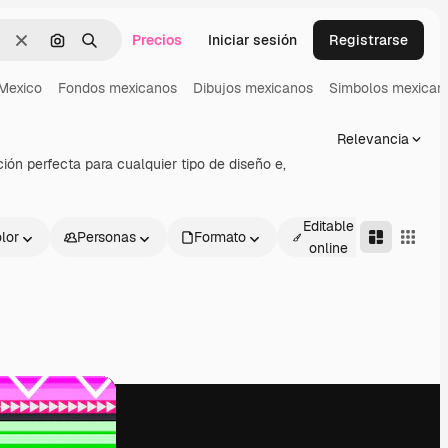
Precios
Iniciar sesión
Registrarse
Borrar
Buscar por imagen
Buscar
Mexico
Fondos mexicanos
Dibujos mexicanos
Simbolos mexican
Relevancia
ión perfecta para cualquier tipo de diseño e,
Editable
lor
Personas
Formato
Avanza
online