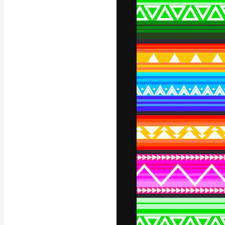
Iconos
Modelos 3D
Fuentes
La plataforma cr
trabajo. Más de
entre creativos
estudios.
Español