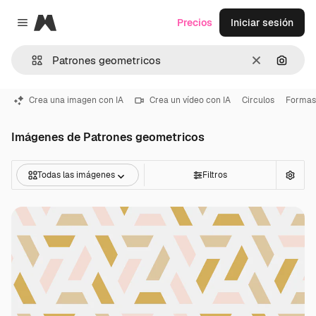
Magnific
Precios
Iniciar sesión
Close menu
Borrar
Buscar
Crea una imagen con IA
Crea un vídeo con IA
Circulos
Formas
Imágenes de Patrones geometricos
Todas las imágenes
Filtros