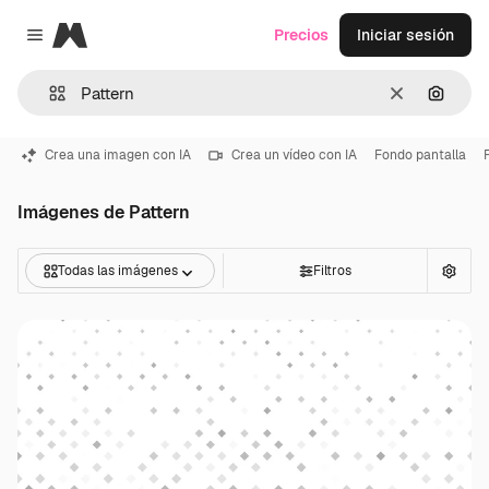
Magnific
Precios
Iniciar sesión
Close menu
Borrar
Buscar
Crea una imagen con IA
Crea un vídeo con IA
Fondo pantalla
Imágenes de Pattern
Todas las imágenes
Filtros