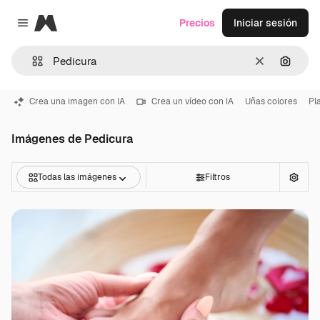
Magnific
Precios
Iniciar sesión
Close menu
Borrar
Buscar
Crea una imagen con IA
Crea un vídeo con IA
Uñas colores
Pl
Imágenes de Pedicura
Todas las imágenes
Filtros