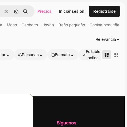
Precios
Iniciar sesión
Registrarse
Borrar
Buscar por imagen
Buscar
ña
Mono
Cachorro
Joven
Baño pequeño
Cocina pequeña
Relevancia
Editable
lor
Personas
Formato
Avanza
online
l
Empresa
Síguenos