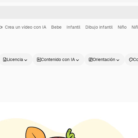
Crea un vídeo con IA
Bebe
Infantil
Dibujo infantil
Niño
Ni
Licencia
Contenido con IA
Orientación
Co
Productos
Información úti