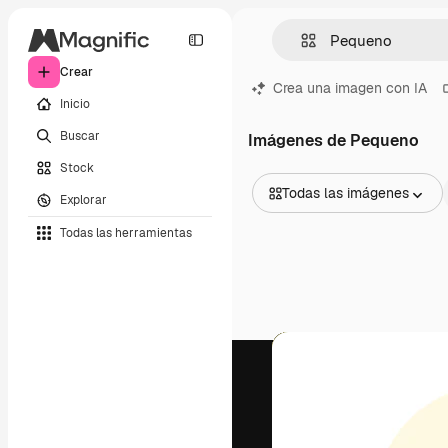
Crear
Crea una imagen con IA
Inicio
Buscar
Imágenes de Pequeno
Stock
Todas las imágenes
Explorar
Todas las imágenes
Todas las herramientas
Vectores
Ilustraciones
Fotos
PSD
Plantillas
Mockups
Vídeos
Clips de vídeo
Motion graphics
Plantillas de vídeos
Iconos
Modelos 3D
Fuentes