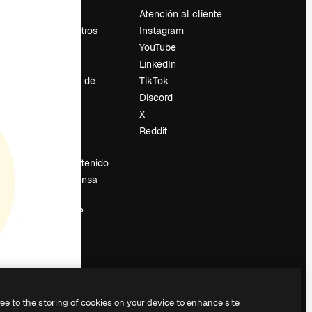
Precios
Atención al cliente
Sobre nosotros
Instagram
Reviews
YouTube
Empleo
LinkedIn
Tendencias de
TikTok
búsqueda
Discord
Blog
X
es
Eventos
Reddit
Slidesgo
Vender contenido
Sala de prensa
¿Buscas
magnific.ai?
ree to the storing of cookies on your device to enhance site