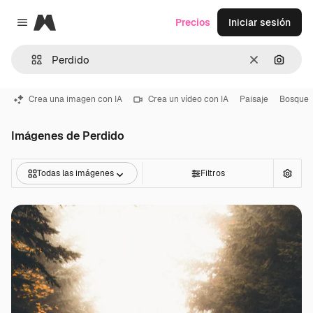
Magnific
Precios
Iniciar sesión
Close menu
Borrar
Buscar
Crea una imagen con IA
Crea un vídeo con IA
Paisaje
Bosque
Imágenes de Perdido
Todas las imágenes
Filtros