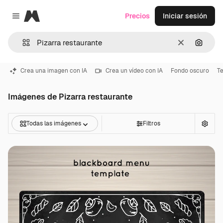
Magnific
Precios
Iniciar sesión
Close menu
Borrar
Buscar
Crea una imagen con IA
Crea un vídeo con IA
Fondo oscuro
Te
Imágenes de Pizarra restaurante
Todas las imágenes
Filtros