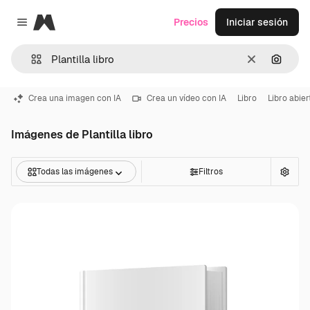
Magnific
Precios
Iniciar sesión
Close menu
Borrar
Buscar
Crea una imagen con IA
Crea un vídeo con IA
Libro
Libro abier
Imágenes de Plantilla libro
Todas las imágenes
Filtros