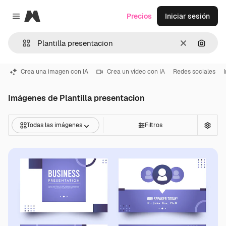
Magnific
Precios
Iniciar sesión
Close menu
Borrar
Buscar
Crea una imagen con IA
Crea un vídeo con IA
Redes sociales
Imágenes de Plantilla presentacion
Todas las imágenes
Filtros