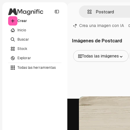
Crear
Crea una imagen con IA
Inicio
Buscar
Imágenes de Postcard
Stock
Todas las imágenes
Explorar
Todas las imágenes
Todas las herramientas
Vectores
Ilustraciones
Fotos
PSD
Plantillas
Mockups
Vídeos
Clips de vídeo
Motion graphics
Plantillas de vídeos
Iconos
Modelos 3D
Fuentes