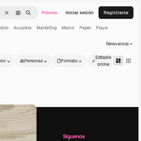
Precios
Iniciar sesión
Registrarse
Borrar
Buscar por imagen
Buscar
Sello
Acuarela
Marketing
Marco
Papel
Playa
Relevancia
Editable
lor
Personas
Formato
Avanza
online
l
Empresa
Síguenos