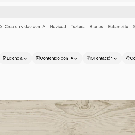
Crea un vídeo con IA
Navidad
Textura
Blanco
Estampilla
Licencia
Contenido con IA
Orientación
Co
Productos
Información úti