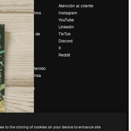
Precios
Atención al cliente
Sobre nosotros
Instagram
Reviews
YouTube
Empleo
LinkedIn
Tendencias de
TikTok
búsqueda
Discord
Blog
X
es
Eventos
Reddit
Slidesgo
Vender contenido
Sala de prensa
¿Buscas
magnific.ai?
ree to the storing of cookies on your device to enhance site