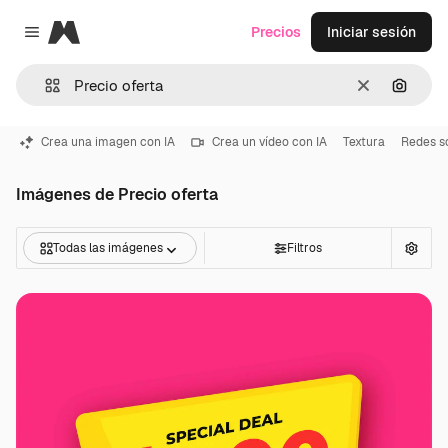
Magnific
Precios
Iniciar sesión
Close menu
Borrar
Buscar
Crea una imagen con IA
Crea un vídeo con IA
Textura
Redes s
Imágenes de Precio oferta
Todas las imágenes
Filtros