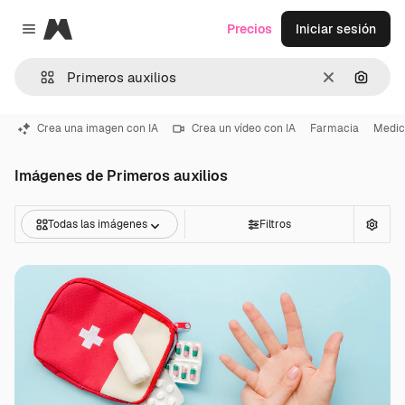
Magnific
Precios
Iniciar sesión
Close menu
Borrar
Buscar
Crea una imagen con IA
Crea un vídeo con IA
Farmacia
Medic
Imágenes de Primeros auxilios
Todas las imágenes
Filtros