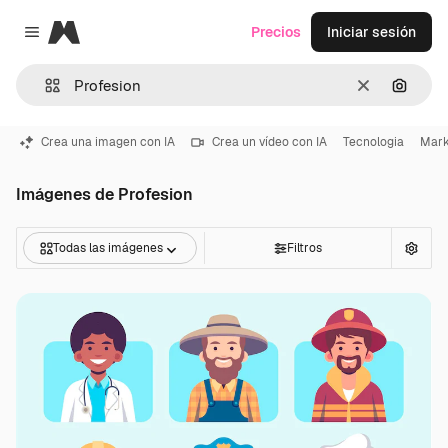
Magnific
Precios
Iniciar sesión
Close menu
Borrar
Buscar
Crea una imagen con IA
Crea un vídeo con IA
Tecnologia
Mark
Imágenes de Profesion
Todas las imágenes
Filtros