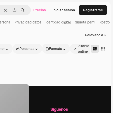
Precios
Iniciar sesión
Registrarse
Borrar
Buscar por imagen
Buscar
ersona
Privacidad datos
Identidad digital
Silueta perfil
Rostro pe
Relevancia
Editable
lor
Personas
Formato
Avanza
online
l
Empresa
Síguenos