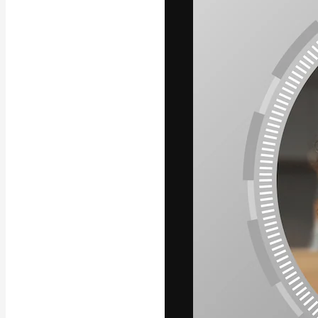
La plataforma cr
trabajo. Más de
entre creativos
estudios.
Español
Copyright © 2010