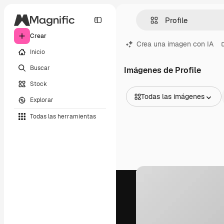
Crear
Crea una imagen con IA
Inicio
Buscar
Imágenes de Profile
Stock
Todas las imágenes
Explorar
Todas las imágenes
Todas las herramientas
Vectores
Ilustraciones
Fotos
PSD
Plantillas
Mockups
Vídeos
Clips de vídeo
Motion graphics
Plantillas de vídeos
Iconos
Modelos 3D
Fuentes