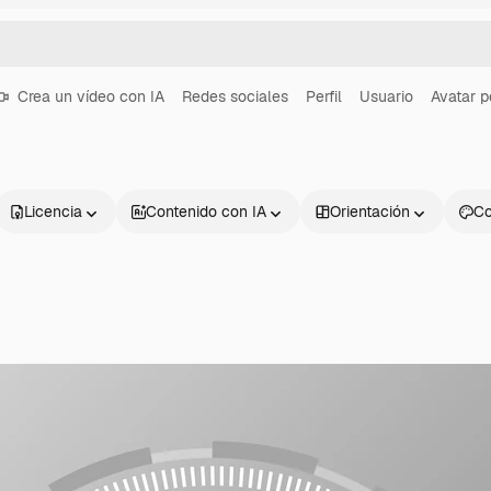
Crea un vídeo con IA
Redes sociales
Perfil
Usuario
Avatar p
Licencia
Contenido con IA
Orientación
Co
Productos
Información úti