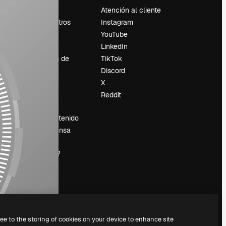
Precios
Atención al cliente
Sobre nosotros
Instagram
Reviews
YouTube
Empleo
LinkedIn
Tendencias de
TikTok
búsqueda
Discord
Blog
X
es
Eventos
Reddit
Slidesgo
Vender contenido
Sala de prensa
¿Buscas
magnific.ai?
ree to the storing of cookies on your device to enhance site