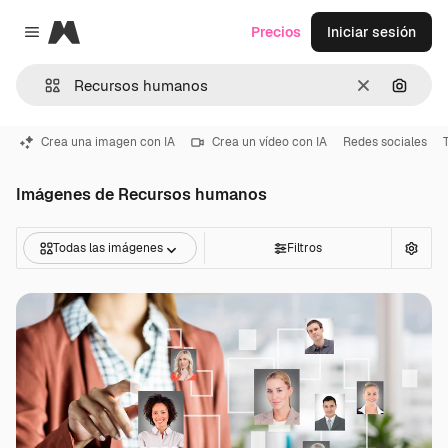
Magnific
Precios
Iniciar sesión
Close menu
Borrar
Buscar
Crea una imagen con IA
Crea un vídeo con IA
Redes sociales
Imágenes de Recursos humanos
Todas las imágenes
Filtros