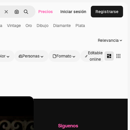
Precios
Iniciar sesión
Registrarse
Borrar
Buscar por imagen
Buscar
a
Vintage
Oro
Dibujo
Diamante
Plata
Relevancia
Editable
lor
Personas
Formato
Avanza
online
l
Empresa
Síguenos