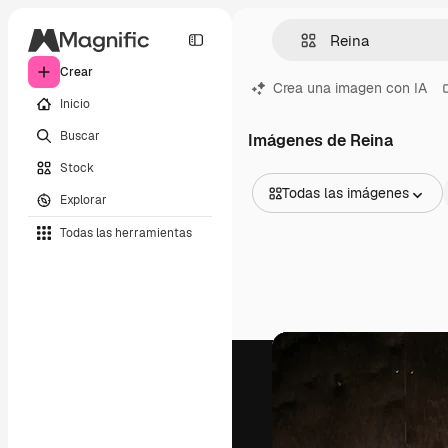
Crear
Crea una imagen con IA
Inicio
Buscar
Imágenes de Reina
Stock
Todas las imágenes
Explorar
Todas las imágenes
Todas las herramientas
Vectores
Ilustraciones
Fotos
PSD
Plantillas
Mockups
Vídeos
Clips de vídeo
Motion graphics
Plantillas de vídeos
Iconos
Modelos 3D
Fuentes