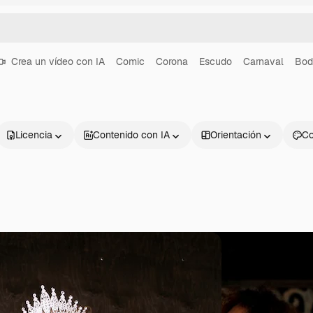
Crea un vídeo con IA
Comic
Corona
Escudo
Carnaval
Bod
Licencia
Contenido con IA
Orientación
Co
Productos
Información úti