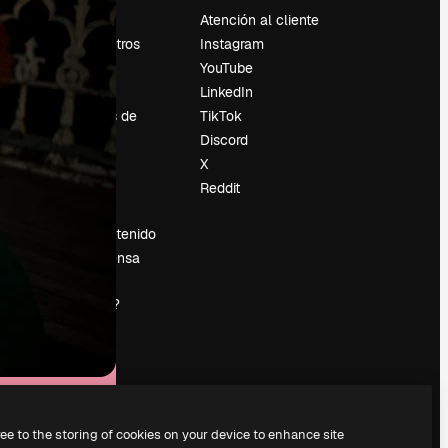
Precios
Atención al cliente
Sobre nosotros
Instagram
Reviews
YouTube
Empleo
LinkedIn
Tendencias de
TikTok
búsqueda
Discord
Blog
X
es
Eventos
Reddit
Slidesgo
Vender contenido
Sala de prensa
¿Buscas
magnific.ai?
ree to the storing of cookies on your device to enhance site