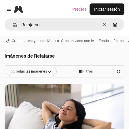
Magnific
Precios
Iniciar sesión
Close menu
Borrar
Buscar
Crea una imagen con IA
Crea un vídeo con IA
Fondo
Flores
Imágenes de Relajarse
Todas las imágenes
Filtros