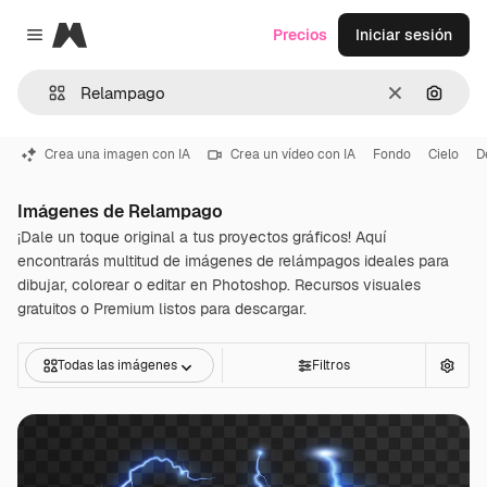
Magnific
Precios
Iniciar sesión
Close menu
Borrar
Buscar
Crea una imagen con IA
Crea un vídeo con IA
Fondo
Cielo
D
Imágenes de Relampago
¡Dale un toque original a tus proyectos gráficos! Aquí
encontrarás multitud de imágenes de relámpagos ideales para
dibujar, colorear o editar en Photoshop. Recursos visuales
gratuitos o Premium listos para descargar.
Todas las imágenes
Filtros