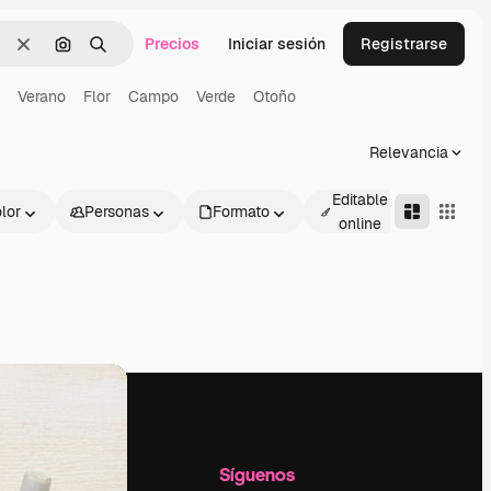
Precios
Iniciar sesión
Registrarse
Borrar
Buscar por imagen
Buscar
Verano
Flor
Campo
Verde
Otoño
Relevancia
Editable
lor
Personas
Formato
Avanza
online
l
Empresa
Síguenos