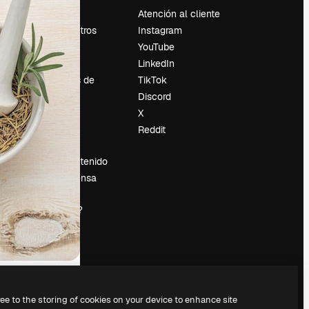
Precios
Atención al cliente
Sobre nosotros
Instagram
Reviews
YouTube
Empleo
LinkedIn
Tendencias de
TikTok
búsqueda
Discord
Blog
X
es
Eventos
Reddit
Slidesgo
Vender contenido
Sala de prensa
¿Buscas
magnific.ai?
ree to the storing of cookies on your device to enhance site