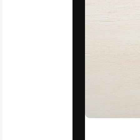
La plataforma cr
trabajo. Más de
entre creativos
estudios.
Español
Copyright © 2010