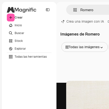
Crear
Crea una imagen con IA
Inicio
Buscar
Imágenes de Romero
Stock
Todas las imágenes
Explorar
Todas las imágenes
Todas las herramientas
Vectores
Ilustraciones
Fotos
PSD
Plantillas
Mockups
Vídeos
Clips de vídeo
Motion graphics
Plantillas de vídeos
Iconos
Modelos 3D
Fuentes