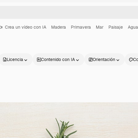
Crea un vídeo con IA
Madera
Primavera
Mar
Paisaje
Agua
Licencia
Contenido con IA
Orientación
Co
Productos
Información úti