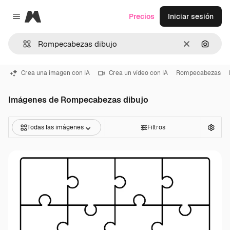
Magnific
Precios
Iniciar sesión
Close menu
Borrar
Buscar
Crea una imagen con IA
Crea un vídeo con IA
Rompecabezas
Imágenes de Rompecabezas dibujo
Todas las imágenes
Filtros